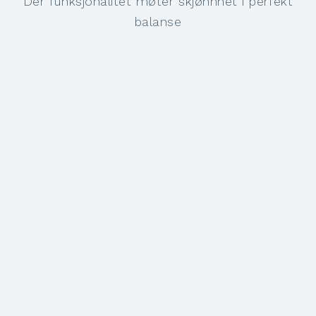
Der funksjonalitet møter skjønnhet i perfekt
balanse